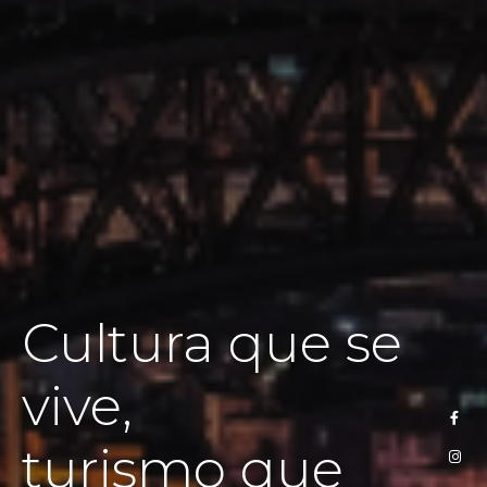
Cultura que se
vive,
turismo que